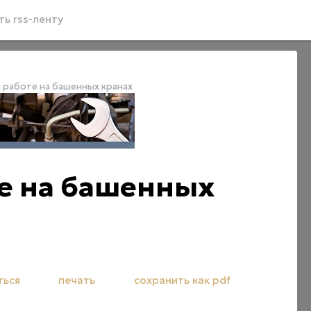
ь rss-ленту
 работе на башенных кранах
те на башенных
ться
печать
сохранить как pdf