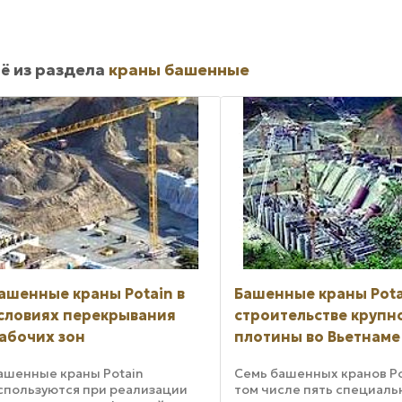
ё из раздела
краны башенные
ашенные краны Potain в
Башенные краны Pota
словиях перекрывания
строительстве крупн
абочих зон
плотины во Вьетнаме
ашенные краны Potain
Семь башенных кранов Pot
спользуются при реализации
том числе пять специал