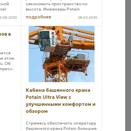
сной
сэкономить пространство по
lver
высоте. Инженеры Potain
использовали возможности
подробнее
2.06.2010
26.02.2010
такой конструкции и создали
 из
серию кранов, максимально
очие
удобных с точки зрения монтажа
ов в
и ...
уется
ри этом
%. Об
 пресс-
дзора
еглов.
енные
Кабина башенного крана
Potain Ultra View с
улучшенными комфортом и
обзором
Стремясь обеспечить оператору
башенного крана Potain большие