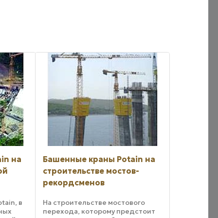
in на
Башенные краны Potain на
ой
строительстве мостов-
рекордсменов
ain, в
На строительстве мостового
ьных
перехода, которому предстоит