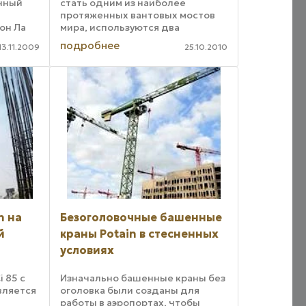
енный
стать одним из наиболее
протяженных вантовых мостов
он Ла
мира, используются два
т
башенных крана Potain. Во
подробнее
13.11.2009
25.10.2010
да
Владивостоке возводится мост
олее
через бухту Золотой Рог общей
а
длиной 1388 метров. Проектом ...
n на
Безоголовочные башенные
й
краны Potain в стесненных
условиях
 85 с
Изначально башенные краны без
вляется
оголовка были созданы для
работы в аэропортах, чтобы