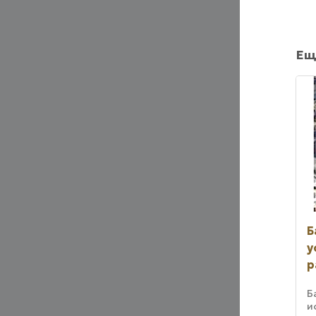
Ещ
Б
у
р
Б
и