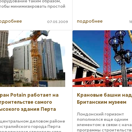
борудование таким образом,
тобы минимизировать простой
ехники и рабочих для ее
бслуживания. В сфере
одробнее
подробнее
алоэтажного, до 7 этажей, и
07.05.2009
1
оттеджного строительства
ому в ...
ран Potain работает на
Крановые башни на
троительстве самого
Британским музеем
ысокого здания Перта
Лондонский горизонт
пополнился еще одним
 центральном деловом районе
элементом: в связи с нач
встралийского города Перта
программы строительств
родолжается строительство