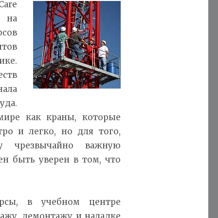
Care
е на
сов
тов
ике.
ств
ала
уда.
мире как краны, которые
ро и легко, но для того,
у чрезвычайно важную
н быть уверен в том, что
рсы, в учебном центре
ажу, демонтажу и наладке