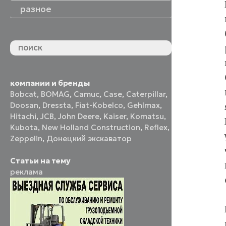
разное
компании и бренды
Bobcat
,
BOMAG
,
Camuc
,
Case
,
Caterpillar
,
Doosan
,
Dressta
,
Fiat-Kobelco
,
Gehlmax
,
Hitachi
,
JCB
,
John Deere
,
Kaiser
,
Komatsu
,
Kubota
,
New Holland Construction
,
Reflex
,
Zeppelin
,
Донецкий экскаватор
Статьи на тему
реклама