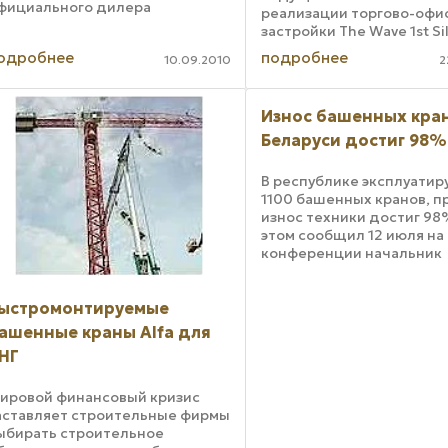
фициального дилера
реализации торгово-офи
оссийской компании «Крановые
застройки The Wave 1st Si
ехнологии». Эта компания, в
Tower стоимостью 67
одробнее
подробнее
вою очередь, является
10.09.2010
2
милллионов долларов,
ксклюзивным поставщиком ...
осуществляемой в одном
индийских городов. Раб
Износ башенных кран
нагрузки на данном ...
Беларуси достиг 98%
В республике эксплуатир
1100 башенных кранов, п
износ техники достиг 98
этом сообщил 12 июля на
конференции начальник
управления Проматомна
МЧС Беларуси Алексей Щ
По его словам, есть баш
ыстромонтируемые
краны, которые ...
ашенные краны Alfa для
НГ
ировой финансовый кризис
аставляет строительные фирмы
ыбирать строительное