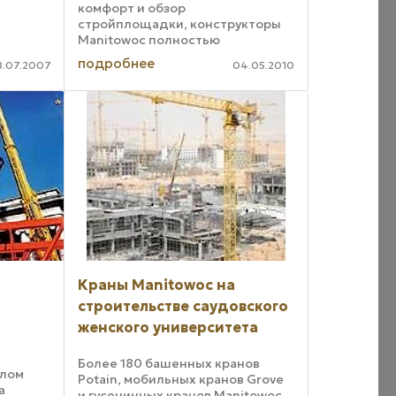
комфорт и обзор
стройплощадки, конструкторы
Manitowoc полностью
переработали и обновили кабину
подробнее
8.07.2007
04.05.2010
крана. Новая кабина получила
название Ultra View и была
официально представлена
специалистам ...
д
Краны Manitowoc на
строительстве саудовского
женского университета
Более 180 башенных кранов
алом
Potain, мобильных кранов Grove
а
и гусеничных кранов Manitowoc