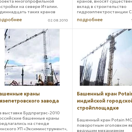
роекта многопрофильной
кранов, вносят существ
астройки на севере Италии.
вклад в строительство
диннадцать таких кранов
гидроэлпектростанции С
адействовано на
во Вьетнаме. Этот проек
одробнее
подробнее
02.08.2010
тройплощадке Le Albere в
стоимостью 3, 2 миллиар
ренто. В августе появится еще
долларов является наиб
ва. Данная застройка является
крупным из более десятк
аиболее ...
крупных ...
ашенные краны
Башенный кран Potai
язепетровского завода
индийской городско
стройплощадке
а выставке Будпрагрэс-2010
оссийские башенные краны
Башенный кран Potain MCi
редлагались на стенде
поворотным оголовком я
инского УП «Эксиминструмент»,
ведущим механизмом