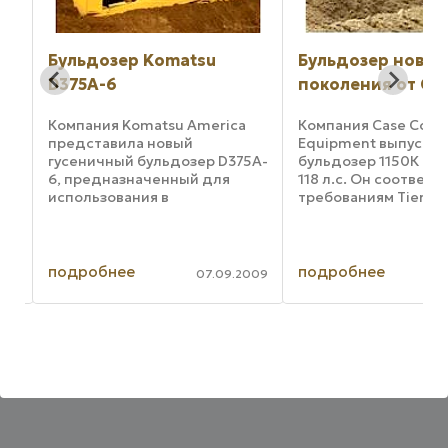
Бульдозер Komatsu
Бульдозер нового
D375A-6
поколения от Case
Компания Komatsu America
Компания Case Constructi
представила новый
Equipment выпустила но
гусеничный бульдозер D375A-
бульдозер 1150К мощнос
6, предназначенный для
118 л.с. Он соответствует
использования в
требованиям Tier3 и имее
горнодобывающей и
стандартном исполнении
строительной
рабочий вес менее 28.00
промышленности. В новом
фунтов (12,7 тонн). Новым 
бульдозере,
бульдозера 1150К являетс
подробнее
подробнее
07.09.2009
15.03
спроектированном с учетом
более ...
запросов и пожеланий
заказчиков, применен ряд ...