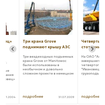
»
Три крана Grove
Четвертый росси
поднимают крышу АЗС
стотонник
Три вездеходных подъемных
На ОАО "Автокран"
крана Grove от Manitowoc
завершается сборка
были использованы в
четвертого автокра
необычном и довольно
"Ивановец" КС-8973
сложном проекте в немецком
грузоподъемностью 
ия
городе Мангейме.
на специальном кра
ц»
Требовалось поднять с
шасси Брянского
нн.
нулевой отметки и
автомобильного зав
установить в проектное
КШ-8973. В настоящ
положение 160-тонную
в сборочном цехе за
подробнее
подробнее
004
31.07.2009
крышу автозаправочной ...
шасси производитс
и
...