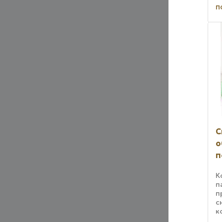
п
п
в
т
ж
С
о
п
К
п
п
с
к
п