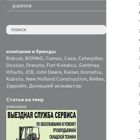
разное
компании и бренды
Bobcat
,
BOMAG
,
Camuc
,
Case
,
Caterpillar
,
Doosan
,
Dressta
,
Fiat-Kobelco
,
Gehlmax
,
Hitachi
,
JCB
,
John Deere
,
Kaiser
,
Komatsu
,
Kubota
,
New Holland Construction
,
Reflex
,
Zeppelin
,
Донецкий экскаватор
Статьи на тему
реклама