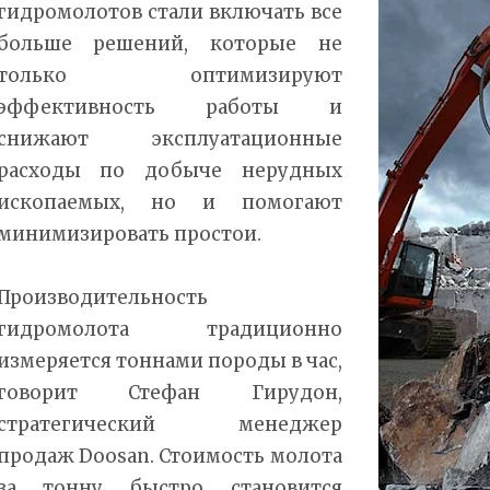
гидромолотов стали включать все
больше решений, которые не
только оптимизируют
эффективность работы и
снижают эксплуатационные
расходы по добыче нерудных
ископаемых, но и помогают
минимизировать простои.
Производительность
гидромолота традиционно
измеряется тоннами породы в час,
говорит Стефан Гирудон,
стратегический менеджер
продаж Doosan. Стоимость молота
за тонну быстро становится