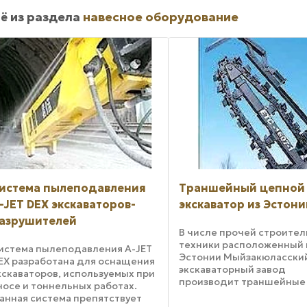
ё из раздела
навесное оборудование
истема пылеподавления
Траншейный цепной
-JET DEX экскаваторов-
экскаватор из Эстон
азрушителей
В числе прочей строите
техники расположенный 
истема пылеподавления A-JET
Эстонии Мыйзакюласски
EX разработана для оснащения
экскаваторный завод
кскаваторов, используемых при
производит траншейные
носе и тоннельных работах.
цепные экскаваторы
анная система препятствует
непрерывного действия