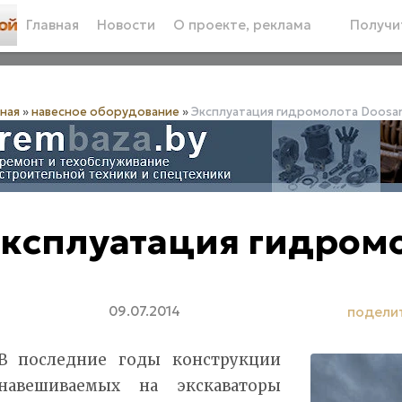
Главная
Новости
О проекте, реклама
Получит
вная
»
навесное оборудование
»
Эксплуатация гидромолота Doosa
ксплуатация гидром
09.07.2014
подели
В последние годы конструкции
навешиваемых на экскаваторы