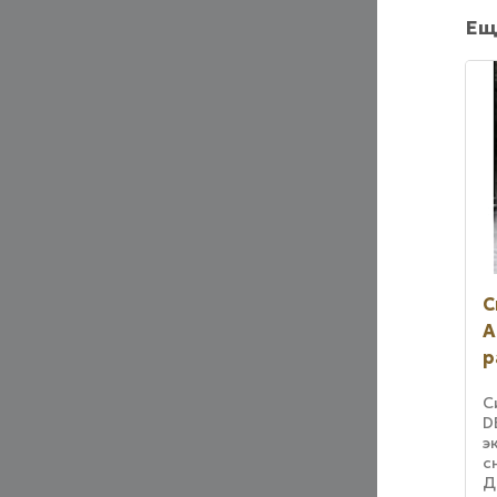
Ещ
С
A
р
С
D
э
с
Д