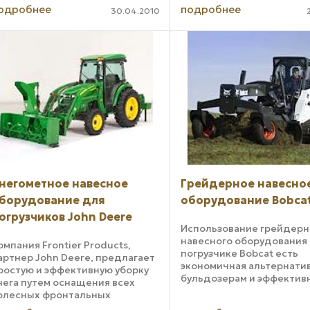
опаданию пыли в жизненно
одробнее
подробнее
ЭТЦ-1607-1. Такой экскав
30.04.2010
ажные части рабочих органов,
представляет собой над
ем самым утраивая время их
высокопроизводительную 
изни. Резко ...
негометное навесное
Грейдерное навесно
борудование для
оборудование Bobca
огрузчиков John Deere
Использование грейдерн
навесного оборудования
омпания Frontier Products,
погрузчике Bobcat есть
артнер John Deere, предлагает
экономичная альтернати
ростую и эффективную уборку
бульдозерам и эффектив
нега путем оснащения всех
способ разравнивания и
олесных фронтальных
выравнивания грунта, ос
огрузчиков John Deere 400-й