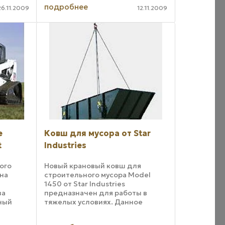
сменным. Рабочее оборудование
подробнее
атор
26.11.2009
12.11.2009
для копания грунта считается
ежную,
основным, а для выполнения
и ...
других операций ...
е
Ковш для мусора от Star
t
Industries
ого
Новый крановый ковш для
 на
строительного мусора Model
1450 от Star Industries
ва
предназначен для работы в
ный
тяжелых условиях. Данное
навесное оборудование
обенно в
рассчитано на погрузку