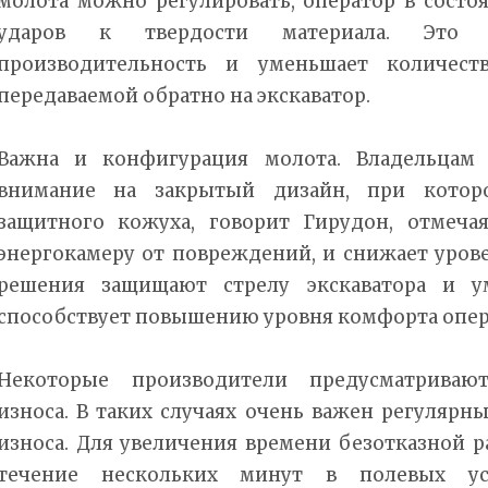
молота можно регулировать, оператор в состо
ударов к твердости материала. Это 
производительность и уменьшает количеств
передаваемой обратно на экскаватор.
Важна и конфигурация молота. Владельцам 
внимание на закрытый дизайн, при котор
защитного кожуха, говорит Гирудон, отмеча
энергокамеру от повреждений, и снижает уро
решения защищают стрелу экскаватора и у
способствует повышению уровня комфорта опер
Некоторые производители предусматриваю
износа. В таких случаях очень важен регуляр
износа. Для увеличения времени безотказной 
течение нескольких минут в полевых ус