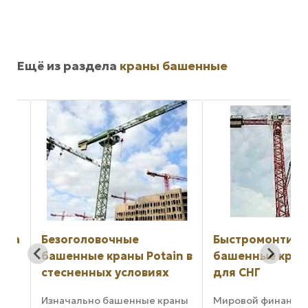
Ещё из раздела
краны башенные
на
Безоголовочные
Быстромонтируе
башенные краны Potain в
башенные краны 
стесненных условиях
для СНГ
85
Изначально башенные краны
Мировой финансовы