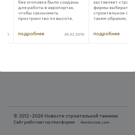
без оголовка были созданы
заставляет строите
для работы в аэропортах,
фирмы выбирать
чтобы сэкономить
строительное обор
и
пространство по высоте.
таким образом, что
Инженеры Potain
минимизировать пр
использовали возможности
техники и рабочих д
подробнее
подробнее
 в
такой конструкции и создали
обслуживания. В сф
010
26.02.2010
в.
серию кранов, максимально
малоэтажного, до 7 
м
удобных с точки зрения
коттеджного строи
монтажа и ...
этому в ...
©
2012−2026 Новости строительной техники
Сайт работает на платформе
Nestorclub.com