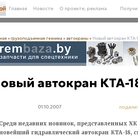
Главная
Новости
О проекте, реклама
Получит
вная
»
грузоподъемная техника
»
автокраны
»
Новый автокран КТА-1
овый автокран КТА-1
01.10.2007
подели
Среди недавних новинок, представленных ХК 
новейший гидравлический автокран КТА-18, 