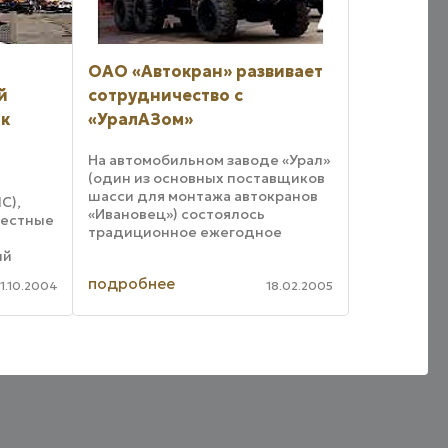
ОАО «Автокран» развивает
й
сотрудничество с
ик
«УралАЗом»
На автомобильном заводе «Урал»
(один из основных поставщиков
шасси для монтажа автокранов
С),
«Ивановец») состоялось
вестные
традиционное ежегодное
совещание с участием
ий
предприятий-партнеров
(БЗКТ),
подробнее
«УралАЗа». На совещании
1.10.2004
18.02.2005
выступил с докладом вице-
ую
президент ...
азвитию