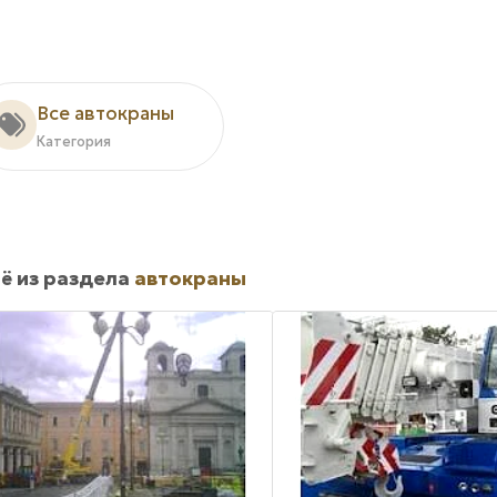
Все автокраны
Категория
ё из раздела
автокраны