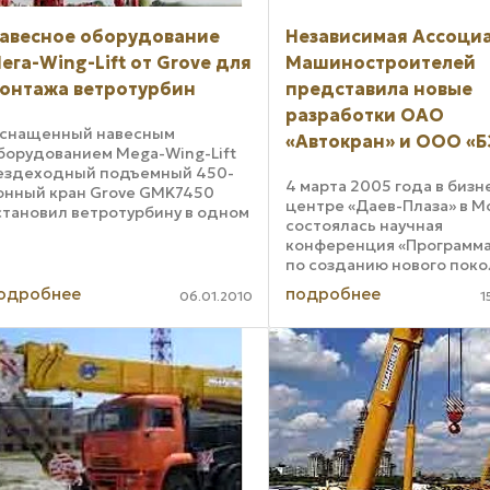
авесное оборудование
Независимая Ассоци
ега-Wing-Lift от Grove для
Машиностроителей
онтажа ветротурбин
представила новые
разработки ОАО
снащенный навесным
«Автокран» и ООО «
борудованием Mega-Wing-Lift
ездеходный подъемный 450-
4 марта 2005 года в бизн
онный кран Grove GMK7450
центре «Даев-Плаза» в М
становил ветротурбину в одном
состоялась научная
з частных владений Германии.
конференция «Программ
ысота ветротурбины Е-70 от
по созданию нового пок
nercon составляет 113 метров,
автокрановой техники и
иаметр ротора 71 метр. ...
одробнее
подробнее
06.01.2010
1
перспективных шасси».
Организатором конфере
выступила «Независимая
Ассоциация ...