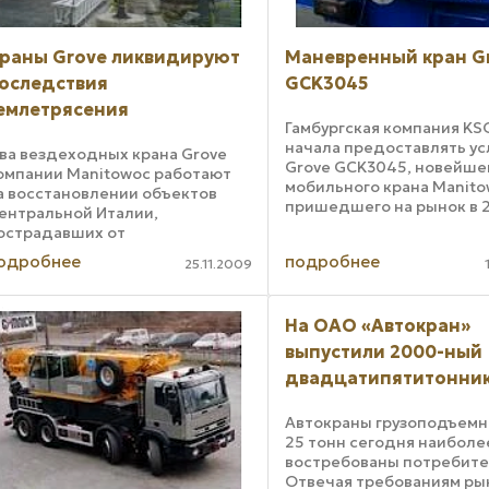
раны Grove ликвидируют
Маневренный кран G
оследствия
GCK3045
емлетрясения
Гамбургская компания KS
начала предоставлять ус
ва вездеходных крана Grove
Grove GCK3045, новейше
омпании Manitowoc работают
мобильного крана Manito
а восстановлении объектов
пришедшего на рынок в 
ентральной Италии,
году. Эта узнаваемая ма
острадавших от
имеет одну кабину, комп
роизошедшего 6 апреля 2009
одробнее
подробнее
же размеры позволяют
25.11.2009
ода землетрясения.
эксплуатировать кран вн
ысокопроизводительные
больших ...
раны GMK5220 задействованы
На ОАО «Автокран»
а работах по восстановлению ...
выпустили 2000-ный
двадцатипятитонни
Автокраны грузоподъем
25 тонн сегодня наиболе
востребованы потребите
Отвечая требованиям ры