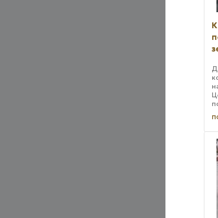
К
п
з
Д
к
н
Ц
п
п
п
г
В
к
н