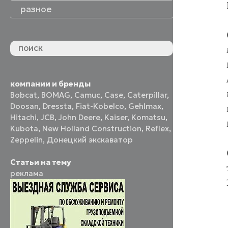
разное
компании и бренды
Bobcat
,
BOMAG
,
Camuc
,
Case
,
Caterpillar
,
Doosan
,
Dressta
,
Fiat-Kobelco
,
Gehlmax
,
Hitachi
,
JCB
,
John Deere
,
Kaiser
,
Komatsu
,
Kubota
,
New Holland Construction
,
Reflex
,
Zeppelin
,
Донецкий экскаватор
Статьи на тему
реклама