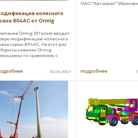
ОАО "Автокран" (Иваново
увеличивает производст
одификация колесного
машин. 30 сентября 2004
конвейера завода сошел
рана 804AC от Ormig
юбилейный двухтысячный
омпания Ormig (Италия) вводит
овую модификацию колесного
рана серии 804AC. На этот раз
абариты новинки Ormig
меньшены по сравнению с
ругими машинами серии (до
438x3344 мм). Относительная
одробнее
подробнее
омпактность нового 804AC в
13.03.2007
1
очетании с его 80-тонной ...