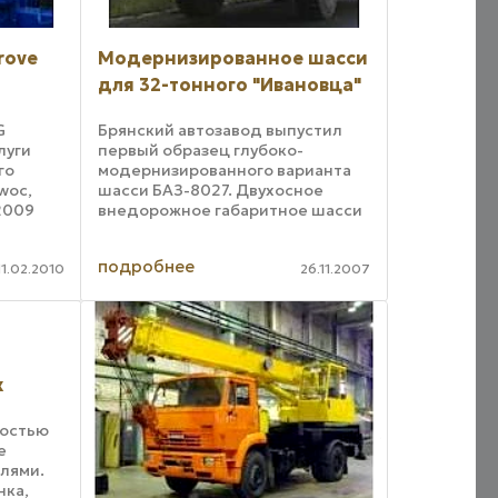
rove
Модернизированное шасси
для 32-тонного "Ивановца"
G
Брянский автозавод выпустил
луги
первый образец глубоко-
го
модернизированного варианта
woc,
шасси БАЗ-8027. Двухосное
2009
внедорожное габаритное шасси
шина
предназначено под монтаж
актные
крановой установки "Ивановец"
подробнее
КС-59712 грузоподъемностью 32
11.02.2010
26.11.2007
утри
тонны, сообщает пресс-служба
...
к
ностью
е
лями.
нка,