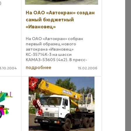
)
во таких
На ОАО «Автокран» создан
 года с
самый бюджетный
 ...
«Ивановец»
На ОАО «Автокран» собран
первый образец нового
автокрана «Ивановец»
КС-35714К-3 на шасси
КАМАЗ-53605 (4х2). В пресс-
службе Ассоциации НАМС
подробнее
3.10.2004
15.02.2006
напомнили, что ранее под
монтаж 16-тонных кранов
использовалось только одно
двухосное шасси – МАЗ-533702.
...