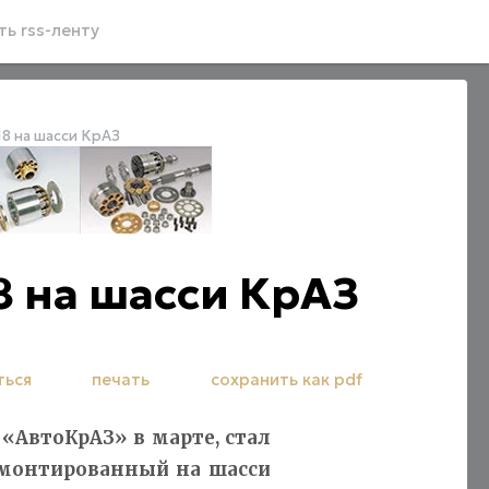
ь rss-ленту
8 на шасси КрАЗ
8 на шасси КрАЗ
ться
печать
сохранить как pdf
«АвтоКрАЗ» в марте, стал
смонтированный на шасси