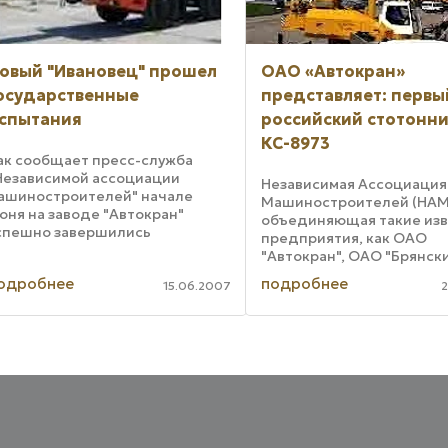
овый "Ивановец" прошел
ОАО «Автокран»
осударственные
представляет: первы
спытания
российский стотонн
КС-8973
ак сообщает пресс-служба
Независимой ассоциации
Независимая Ассоциация
ашиностроителей" начале
Машиностроителей (НАМ
юня на заводе "Автокран"
объединяющая такие из
спешно завершились
предприятия, как ОАО
осударственные приемочные
"Автокран", ОАО "Брянск
спытания нового крана
завод колесных тягачей" 
одробнее
подробнее
Ивановец" грузоподъемностью
15.06.2007
2
ЗАО "Ивановская марка",
0 тонн КС-6478. Стреловой кран
разработала долгосрочн
С-6478 обладает ...
программу содействия р
отечественного ...