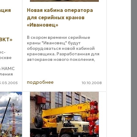
ация
Новая кабина оператора
для серийных кранов
«Ивановец»
В скором времени серийные
БЗКТ»
краны "Ивановец" будут
оборудоваться новой кабиной
ес-
крановщика. Разработанная для
оскве
автокранов нового поколения,
первоначально эта кабина
а НАМС
предназначалась для таких
оления
машин, как КС-54712 и КС-59712, в
которых изначально ...
подробнее
5.03.2005
10.10.2008
нции