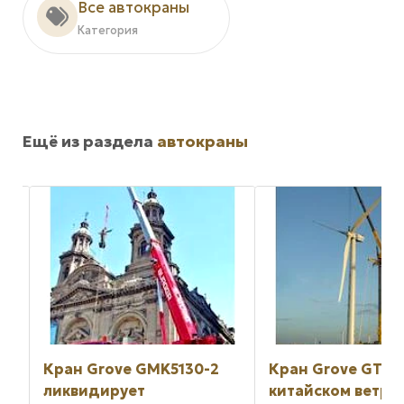
Все автокраны
Категория
Ещё из раздела
автокраны
130-2
Кран Grove GTK1100 в
Кран Manit
китайском ветропроекте
есть именно