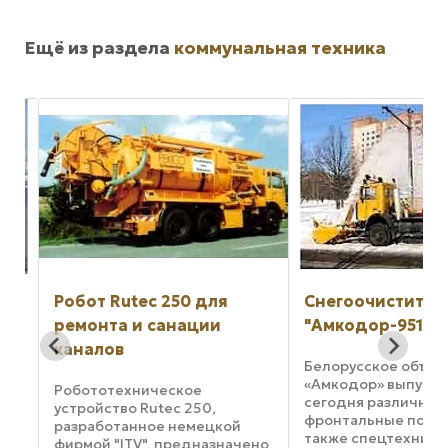
Ещё из раздела
коммунальная техника
Робот Rutec 250 для
Снегоочиститель
ремонта и санации
"Амкодор-9512"
каналов
Белорусское объед
«Амкодор» выпуска
Робототехническое
.
сегодня различные
устройство Rutec 250,
фронтальные погруз
разработанное немецкой
ым
также спецтехнику,
фирмой "ITV", предназначено