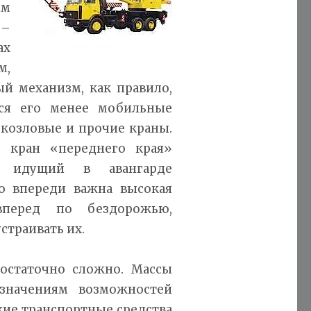
ым
 –
ах
м,
й механизм, как правило,
ся его менее мобильные
козловые и прочие краны.
 кран «переднего края»
м, идущий в авангарде
о впереди важна высокая
 вперед по бездорожью,
страивать их.
достаточно сложно. Массы
значениям возможностей
кие транспортные средства