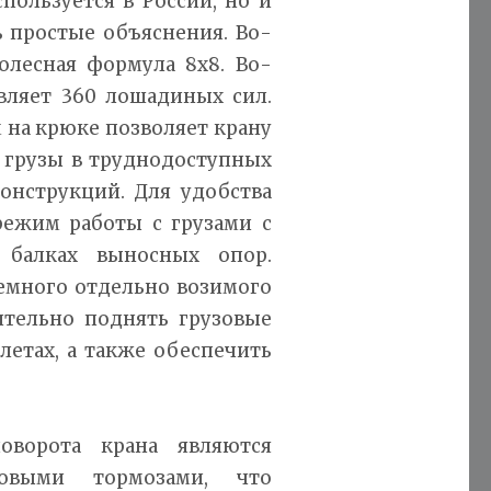
пользуется в России, но и
ь простые объяснения. Во-
олесная формула 8х8. Во-
вляет 360 лошадиных сил.
 на крюке позволяет крану
ь грузы в труднодоступных
онструкций. Для удобства
режим работы с грузами с
 балках выносных опор.
емного отдельно возимого
ительно поднять грузовые
летах, а также обеспечить
оворота крана являются
овыми тормозами, что