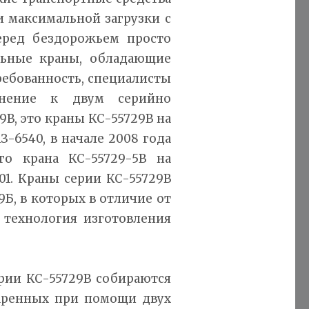
и максимальной загрузки с
еред бездорожьем просто
льные краны, обладающие
ребованность, специалисты
лнение к двум серийно
В, это краны КС-55729В на
-6540, в начале 2008 года
го крана КС-55729-5В на
1. Краны серии КС-55729В
Б, в которых в отличие от
 технология изготовления
ерии КС-55729В собираются
варенных при помощи двух