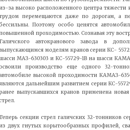
из-за высоко расположенного центра тяжести 
трудом перемещаются даже по дорогам, а п
бессильны. Поэтому особо ценятся автомоби
повышенной проходимостью. Сознавая эту вост
Галичского автокранового завода в допо
выпускающимся моделям кранов серии КС- 55729
шасси МАЗ-630303 и КС-55729-1В на шасси КАМАЗ
освоили производство еще одного 32-тонно
автомобиле высокой проходимости КАМАЗ-6350
являются дальнейшим развитием серии КС-55729
ранее выпускавшихся кранов применена новая
стрел.
Теперь секции стрел галичских 32-тонников с
из двух гнутых корытообразных профилей, с