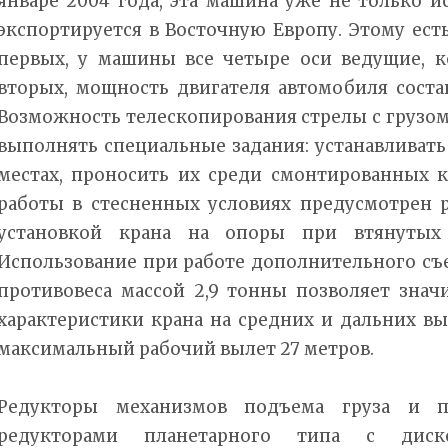
январе 2004 года, эта машина уже не только ис
экспортируется в Восточную Европу. Этому ест
первых, у машины все четыре оси ведущие, к
вторых, мощность двигателя автомобиля соста
Возможность телескопирования стрелы с грузом
выполнять специальные задания: устанавливат
местах, проносить их среди смонтированных к
работы в стесненных условиях предусмотрен 
установкой крана на опоры при втянутых
Использование при работе дополнительного съ
противовеса массой 2,9 тонны позволяет знач
характеристики крана на средних и дальних вы
максимальный рабочий вылет 27 метров.
Редукторы механизмов подъема груза и п
редукторами планетарного типа с диск