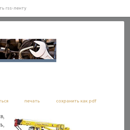
ь rss-ленту
ться
печать
сохранить как pdf
в,
ь,