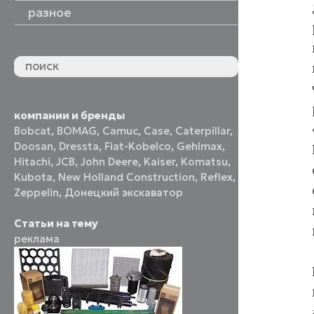
разное
компании и бренды
Bobcat
,
BOMAG
,
Camuc
,
Case
,
Caterpillar
,
Doosan
,
Dressta
,
Fiat-Kobelco
,
Gehlmax
,
Hitachi
,
JCB
,
John Deere
,
Kaiser
,
Komatsu
,
Kubota
,
New Holland Construction
,
Reflex
,
Zeppelin
,
Донецкий экскаватор
Статьи на тему
реклама