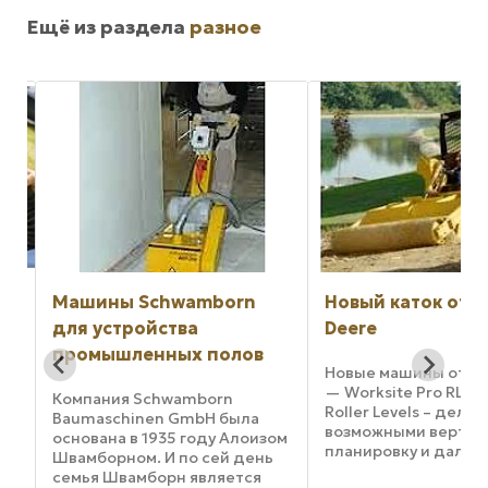
Ещё из раздела
разное
Оборудование
Сплитстоун для
обработки камня
дорожных рабо
Российская фирма
"Сплитстоун" — это
производственное
предприятие,
Новый каток от John
специализирующее
Deere
области разработки
производства, про
эксплуатации алмаз
Новые машины от John Deere
инструмента и спе
— Worksite Pro RL66 and RL84
технологического
Roller Levels – делают
оборудования для
возможными вертикальную
зом
стройиндустрии и ..
планировку и дальнейшую
ь
доводку профиля участка до