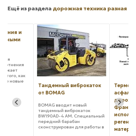
Ещё из раздела
дорожная техника разная
я
к
Тандемный виброкаток
Терморегенерац
во
от BOMAG
асфальтобетонн
дорожных покры
BOMAG вводит новый
Франции. Повто
тандемный виброкаток
использование
BW190AD-4 АМ. Специальный
передний барабан
регенерированн
сконструирован для работы в
материалов на м
системе Asphalt Manager,