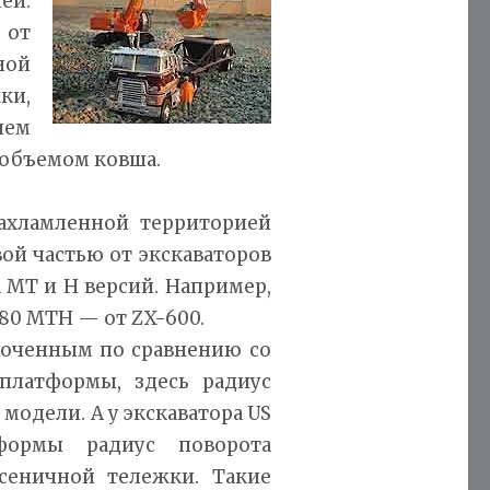
ей.
 от
ной
ки,
ием
объемом ковша.
захламленной территорией
ой частью от экскаваторов
 МТ и Н версий. Например,
480 МТН — от ZX-600.
ороченным по сравнению со
платформы, здесь радиус
модели. А у экскаватора US
формы радиус поворота
еничной тележки. Такие