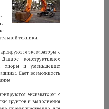
ся
их
ые
тельной техники.
 маркируются экскаваторы с
 Данное конструктивное
ди опоры и уменьшению
машины. Дает возможность
ание.
маркируются экскаваторы с
тки грунтов и выполнения
чена преимущественно для