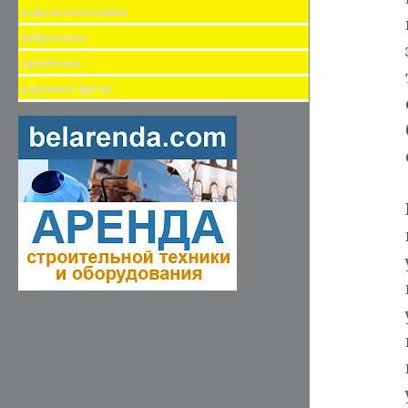
асфальтоукладчики
виброплиты
трамбовки
дорожные фрезы