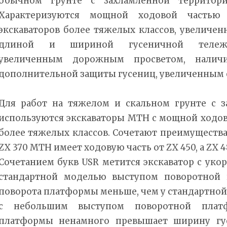
обычном грунте с захламленной территори
Характеризуются мощной ходовой частью
экскаваторов более тяжелых классов, увеличен
длиной и шириной гусеничной тележ
увеличенным дорожным просветом, налич
дополнительной защиты гусениц, увеличенным 
Для работ на тяжелом и скальном грунте с 
используются экскаваторы MTH с мощной ходов
более тяжелых классов. Сочетают преимущества
ZX 370 MTH имеет ходовую часть от ZX 450, а ZX 
Сочетанием букв USR метится экскаватор с ук
стандартной моделью выступом поворотной 
поворота платформы меньше, чем у стандартной 
с небольшим выступом поворотной плат
платформы ненамного превышает ширину гус