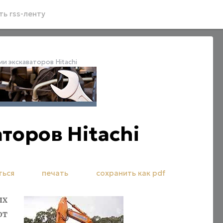
ь rss-ленту
 экскаваторов Hitachi
оров Hitachi
ться
печать
сохранить как pdf
ых
от