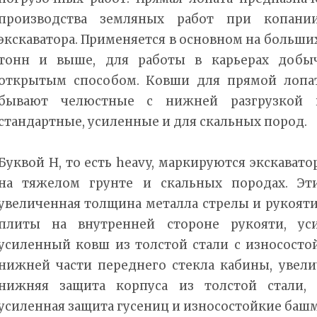
производства земляных работ при копани
экскаватора. Применяется в основном на больших 
тонн и выше, для работы в карьерах добы
открытым способом. Ковши для прямой лопаты,
бывают челюстные с нижней разгрузкой и
стандартные, усиленные и для скальных пород.
Буквой H, то есть heavy, маркируются экскават
на тяжелом грунте и скальных породах. Эт
увеличенная толщина металла стрелы и рукоят
плиты на внутренней стороне рукояти, уси
усиленный ковш из толстой стали с износосто
нижней части переднего стекла кабины, увели
нижняя защита корпуса из толстой стали, 
усиленная защита гусениц и износостойкие башм