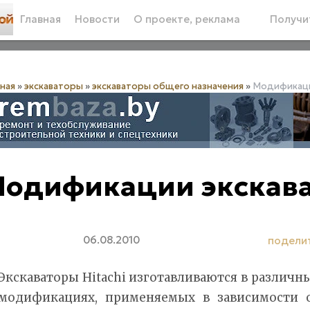
Главная
Новости
О проекте, реклама
Получит
вная
»
экскаваторы
»
экскаваторы общего назначения
»
Модификации
одификации экскават
06.08.2010
подели
Экскаваторы Hitachi изготавливаются в различн
модификациях, применяемых в зависимости 