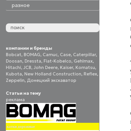
разное
компании и бренды
Bobcat
,
BOMAG
,
Camuc
,
Case
,
Caterpillar
,
Doosan
,
Dressta
,
Fiat-Kobelco
,
Gehlmax
,
Hitachi
,
JCB
,
John Deere
,
Kaiser
,
Komatsu
,
Kubota
,
New Holland Construction
,
Reflex
,
Zeppelin
,
Донецкий экскаватор
Статьи на тему
реклама
катки дорожные