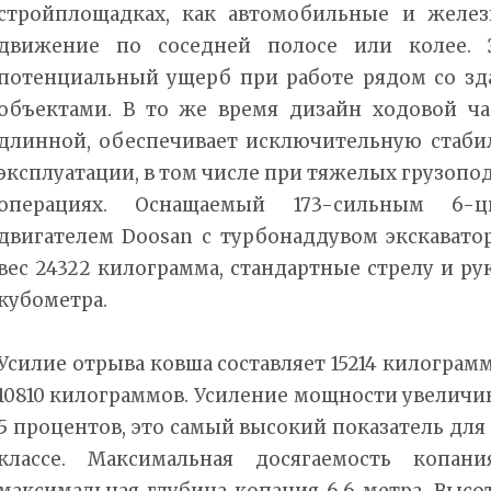
стройплощадках, как автомобильные и желез
движение по соседней полосе или колее.
потенциальный ущерб при работе рядом со зд
объектами. В то же время дизайн ходовой ча
длинной, обеспечивает исключительную стаби
эксплуатации, в том числе при тяжелых грузоп
операциях. Оснащаемый 173-сильным 6-
двигателем Doosan с турбонаддувом экскавато
вес 24322 килограмма, стандартные стрелу и ру
кубометра.
Усилие отрыва ковша составляет 15214 килограм
10810 килограммов. Усиление мощности увеличи
5 процентов, это самый высокий показатель для
классе. Максимальная досягаемость копани
максимальная глубина копания 6,6 метра. Высот