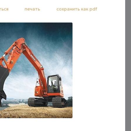
ться
печать
сохранить как pdf