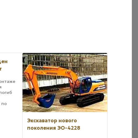
ден
т
монтаже
я
погиб
 по
вневой
аты в
Экскаватор нового
поколения ЭО-4228