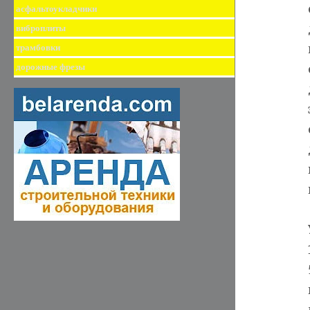
асфальтоукладчики
виброплиты
трамбовки
дорожные фрезы