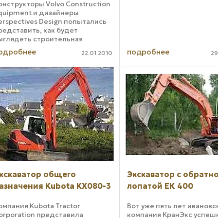
онструкторы Volvo Construction
quipment и дизайнеры
erspectives Design попытались
редставить, как будет
ыглядеть строительная
ехника Volvo в 2020 году. Группа
одробнее
подробнее
22.01.2010
29
пециалистов тщательно
зучила существующие
кскаваторы и предложила ряд
адикальных ...
кскаватор общего
Экскаватор с обратн
азначения Kubota KX080-3
лопатой ЕК 400
омпания Kubota Tractor
Вот уже пять лет ивановс
orporation представила
компания КранЭкс успеш