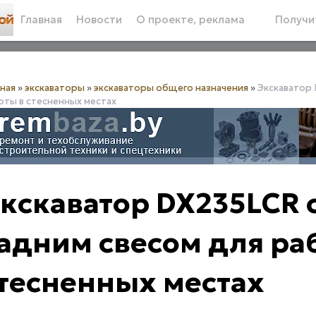
Главная
Новости
О проекте, реклама
Получит
вная
»
экскаваторы
»
экскаваторы общего назначения
»
Экскаватор 
оты в стесненных местах
кскаватор DX235LCR 
адним свесом для ра
тесненных местах