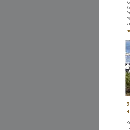
К
E
P
п
в
т
п
с
и
э
р
Э
н
К
C