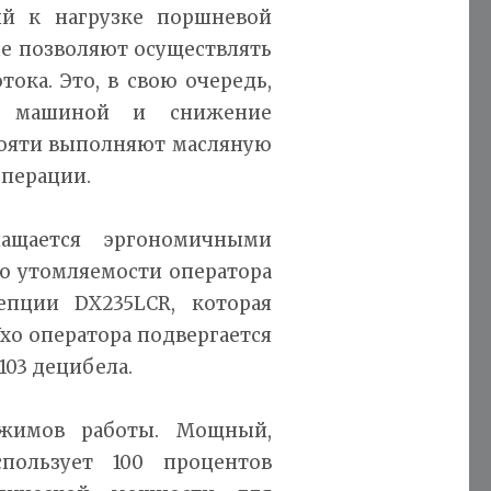
ый к нагрузке поршневой
ые позволяют осуществлять
ока. Это, в свою очередь,
ие машиной и снижение
кояти выполняют масляную
перации.
нащается эргономичными
ю утомляемости оператора
епции DX235LCR, которая
хо оператора подвергается
103 децибела.
жимов работы. Мощный,
пользует 100 процентов