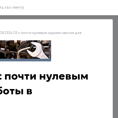
ь rss-ленту
DX235LCR с почти нулевым задним свесом для
с почти нулевым
боты в