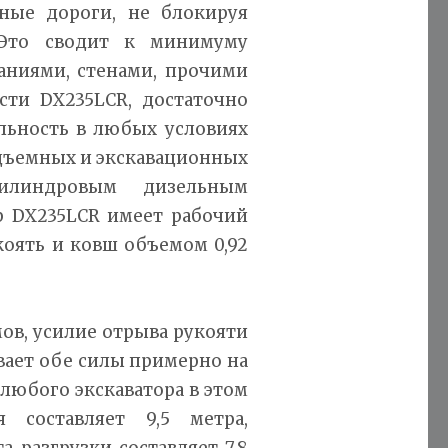
ные дороги, не блокируя
 Это сводит к минимуму
аниями, стенами, прочими
сти DX235LCR, достаточно
льность в любых условиях
одъемных и экскавационных
цилиндровым дизельным
р DX235LCR имеет рабочий
коять и ковш объемом 0,92
мов, усилие отрыва рукояти
вает обе силы примерно на
 любого экскаватора в этом
я составляет 9,5 метра,
а разгрузки составляет 7,8