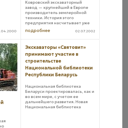
Ковровский экскаваторный
завод — крупнейший в Европе
производитель землеройной
техники. История этого
предприятия насчитывает уже
более 140 лет. 71 год назад с
подробнее
.04.2000
02.07.2002
конвейера завода сошел первый
советский экскаватор. За это
время с конвейера сошло более
Экскаваторы «Святовит»
...
принимают участие в
строительстве
Национальной библиотеки
Республики Беларусь
Национальная библиотека
Беларуси проектировалась, как и
во всем мире, с учетом ее
дальнейшего развития. Новая
ой
Национальная библиотека
Беларуси обещает стать
уникальным социо-культурным
кая
центром. Помимо
но
вместительного хранилища книг