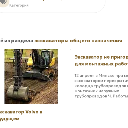
Категория
ё из раздела
экскаваторы общего назначения
Экскаватор не приго
для монтажных рабо
12 апреля в Минске при 
экскаватором перекрыти
колодца трубопроводов 
монтажник наружных
трубопроводов Ч. Работы
отрывке и прокладке ли
канализации по ул.
Корженевского были нач
кскаватор Volvo в
марте месяце 2000 года.
удущем
Первоначально ...