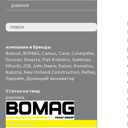
разное
компании и бренды
Bobcat
,
BOMAG
,
Camuc
,
Case
,
Caterpillar
,
Doosan
,
Dressta
,
Fiat-Kobelco
,
Gehlmax
,
Hitachi
,
JCB
,
John Deere
,
Kaiser
,
Komatsu
,
Kubota
,
New Holland Construction
,
Reflex
,
Zeppelin
,
Донецкий экскаватор
Статьи на тему
реклама
катки дорожные