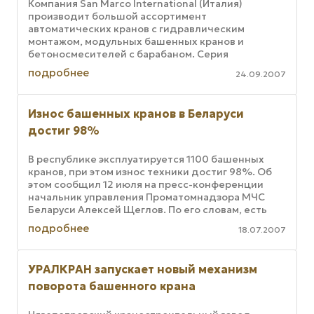
Компания San Marco International (Италия)
производит большой ассортимент
автоматических кранов с гидравлическим
монтажом, модульных башенных кранов и
бетоносмесителей с барабаном. Серия
быстромонтируемых гидравлических кранов SMH
подробнее
24.09.2007
включает краны с ...
Износ башенных кранов в Беларуси
достиг 98%
В республике эксплуатируется 1100 башенных
кранов, при этом износ техники достиг 98%. Об
этом сообщил 12 июля на пресс-конференции
начальник управления Проматомнадзора МЧС
Беларуси Алексей Щеглов. По его словам, есть
башенные краны, которые ...
подробнее
18.07.2007
УРАЛКРАН запускает новый механизм
поворота башенного крана